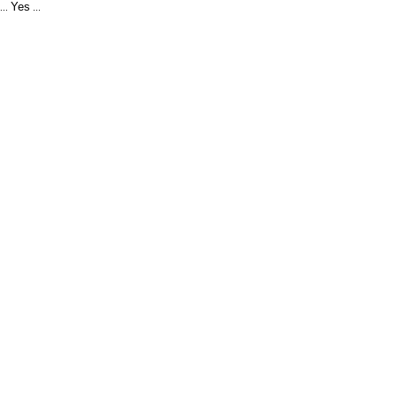
Yes
...
...