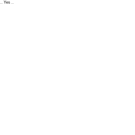
Yes
...
...