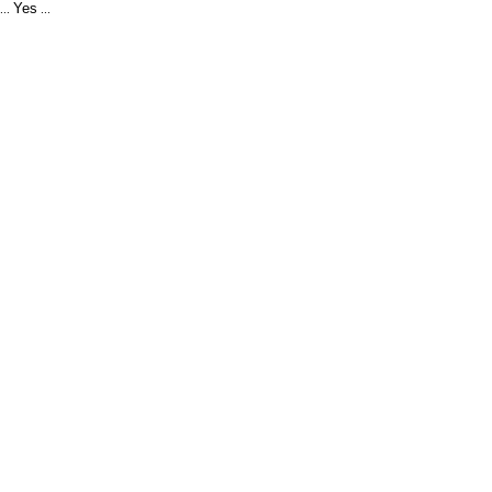
Yes
...
...