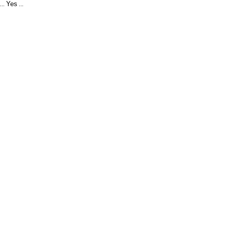
Yes
...
...