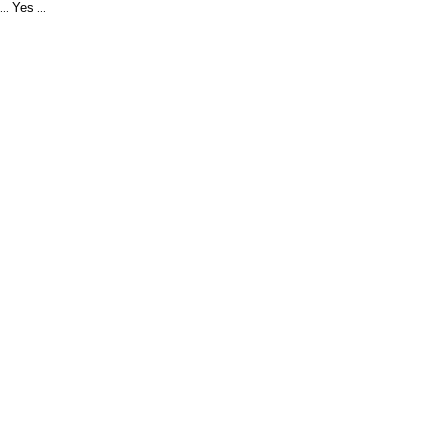
Yes
...
...