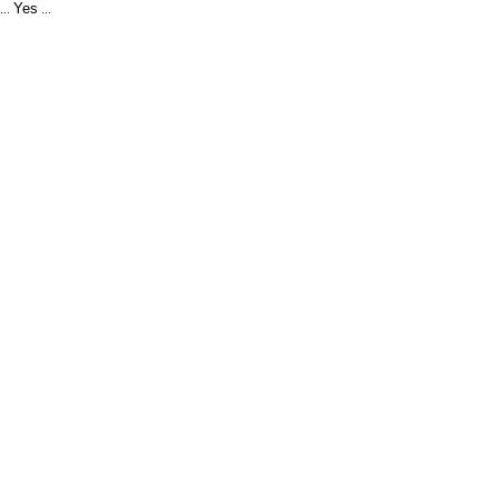
Yes
...
...