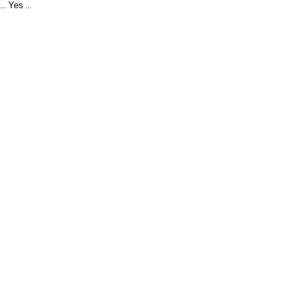
Yes
...
...