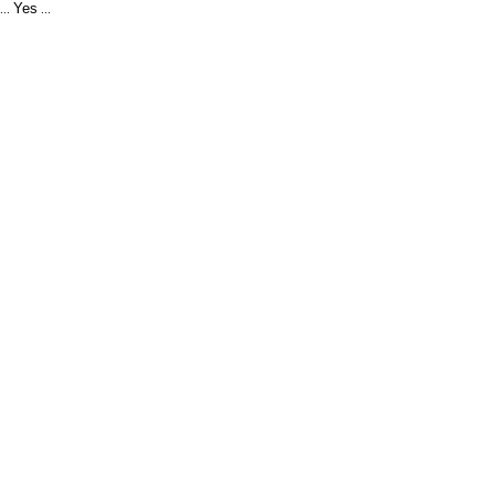
Yes
...
...