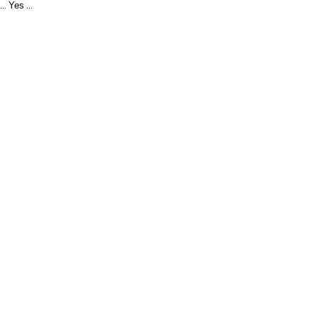
Yes
...
...