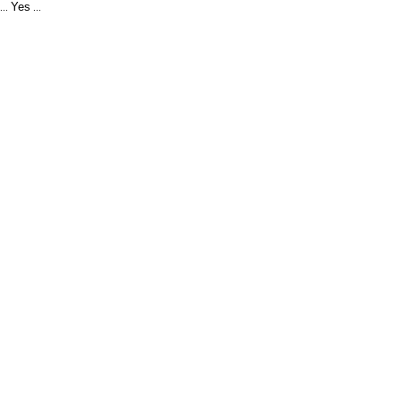
Yes
...
...