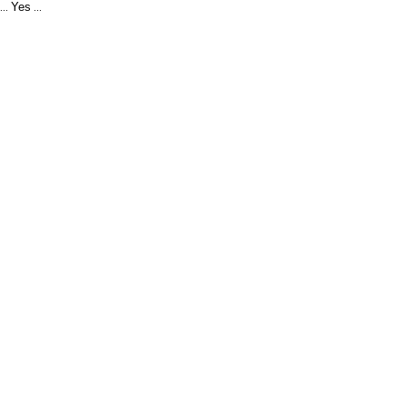
Yes
...
...