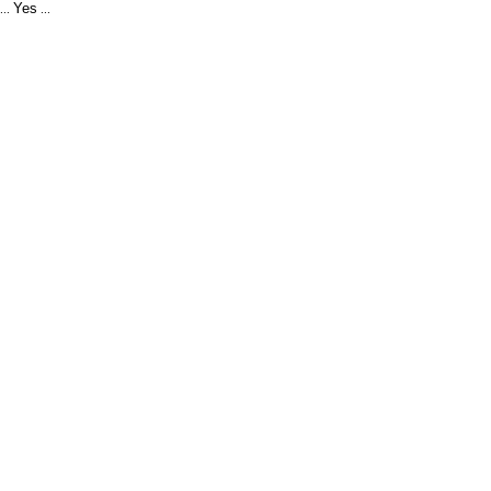
Yes
...
...