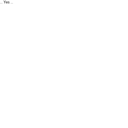
Yes
...
...