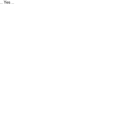
Yes
...
...