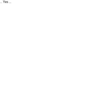
Yes
...
...