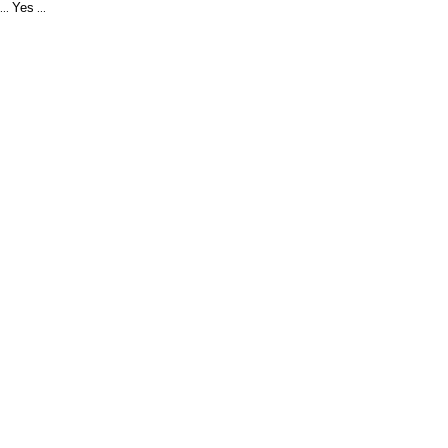
Yes
...
...