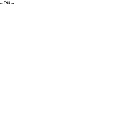
Yes
...
...