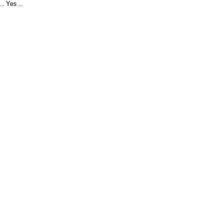
Yes
...
...