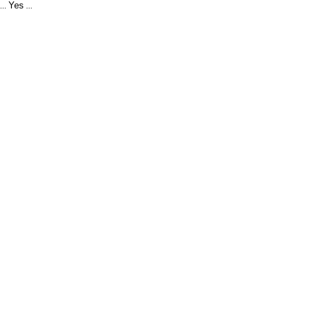
Yes
...
...