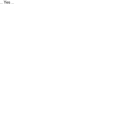
Yes
...
...