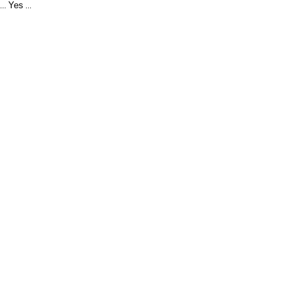
Yes
...
...