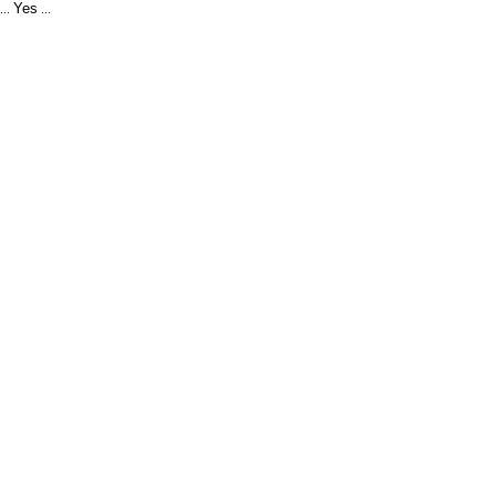
Yes
...
...