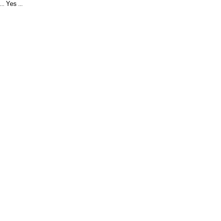
Yes
...
...