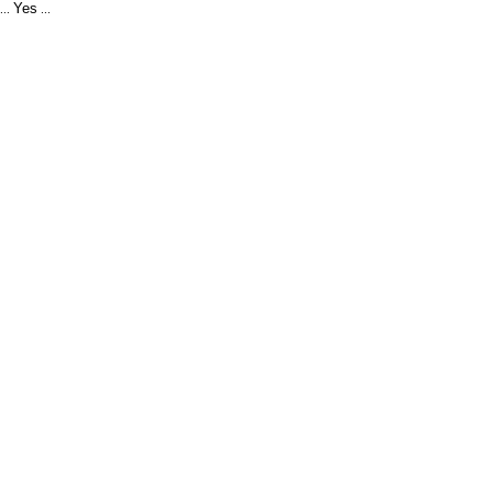
Yes
...
...