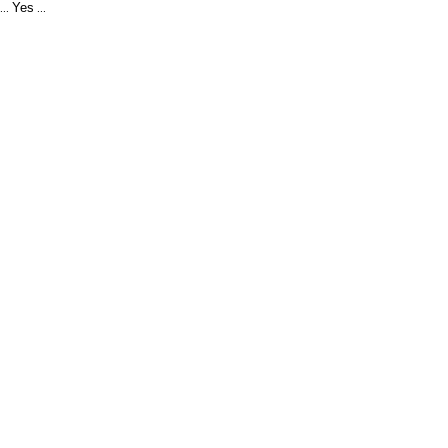
Yes
...
...