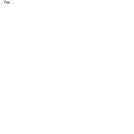
Yes
...
...