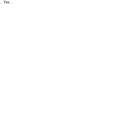
Yes
...
...