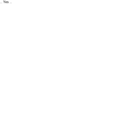
Yes
...
...