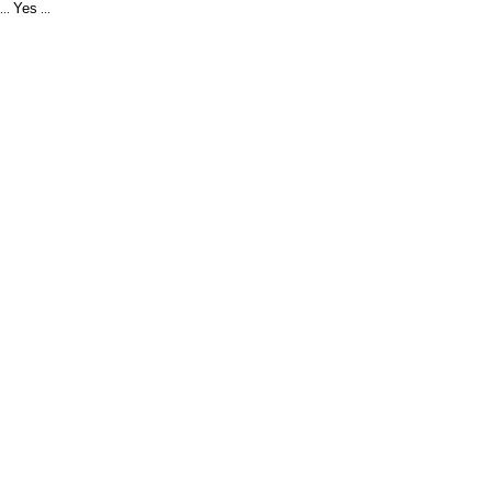
Yes
...
...