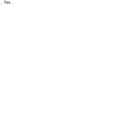
Yes
...
...