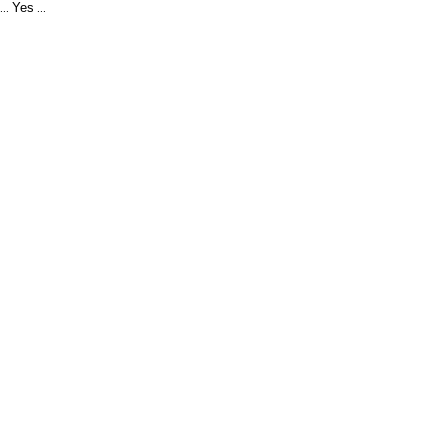
Yes
...
...