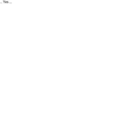
Yes
...
...