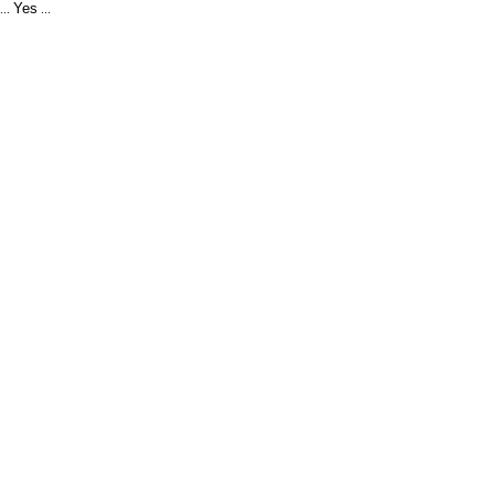
Yes
...
...