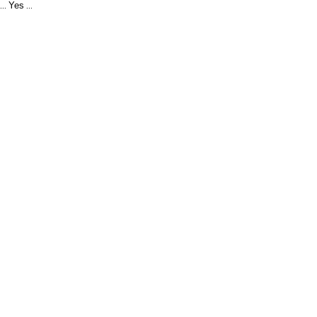
Yes
...
...