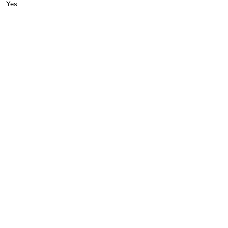
Yes
...
...