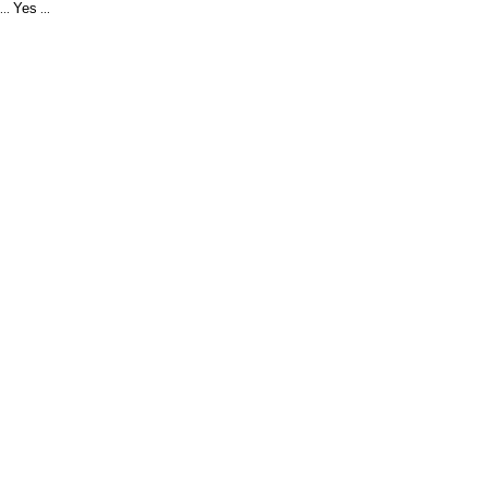
Yes
...
...