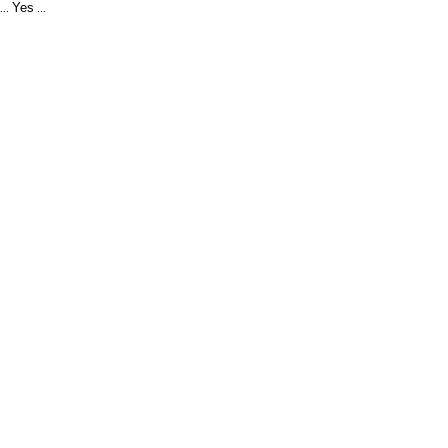
Yes
...
...