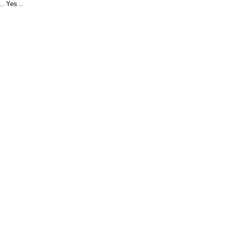
Yes
...
...