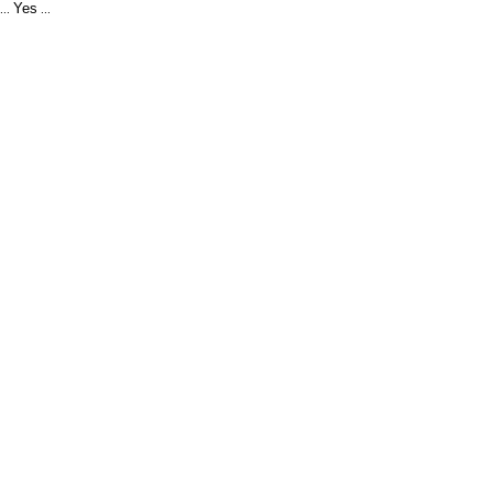
Yes
...
...