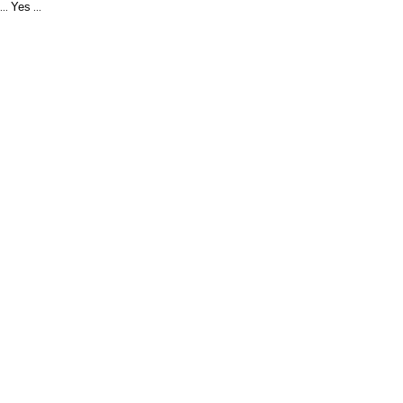
Yes
...
...