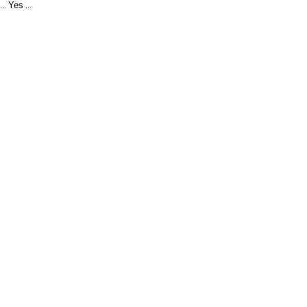
Yes
...
...