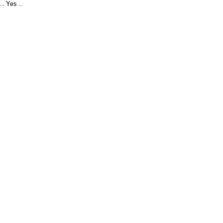
Yes
...
...