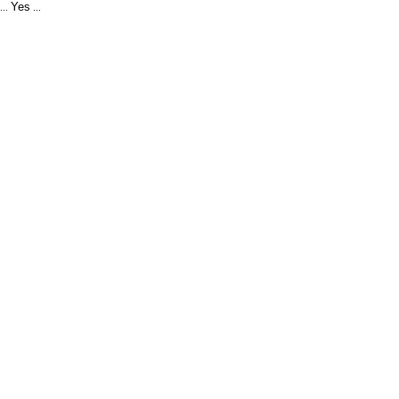
Yes
...
...