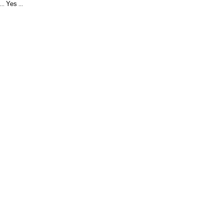
Yes
...
...