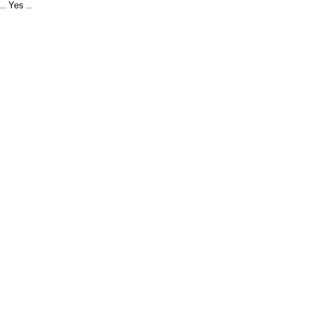
Yes
...
...