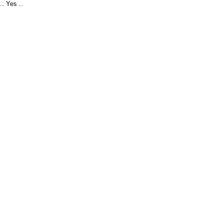
Yes
...
...