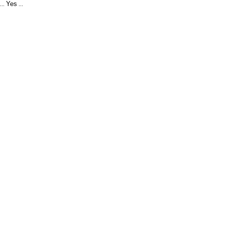
Yes
...
...