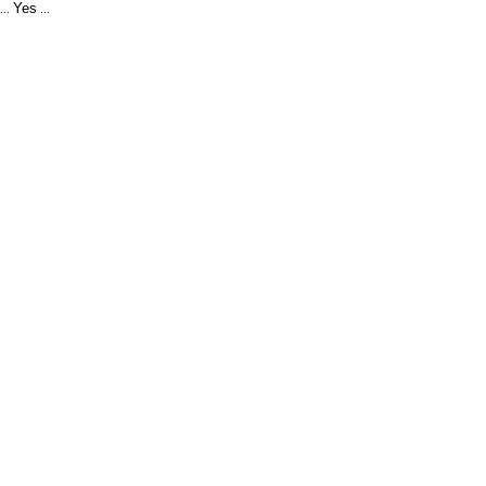
Yes
...
...