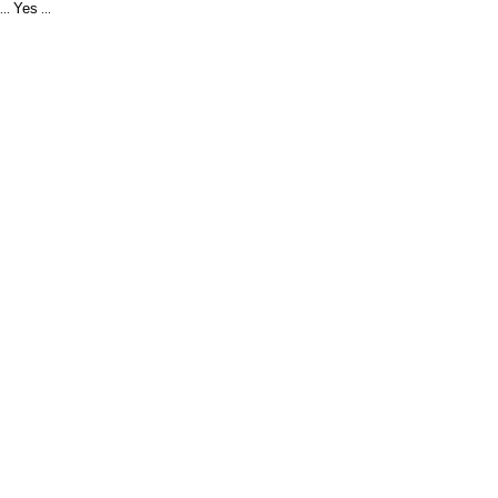
Yes
...
...