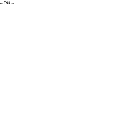
Yes
...
...